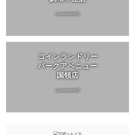
Launderette01
コインランドリー

パークアベニュー

国領店
Launderette02