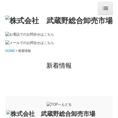
HOME
物件紹介
コインランドリーパークアベニュー
調布ヶ丘店
HOME
新着情報
国領店
新着情報
ペット用品専用コインランドリー
ボディメンテナンスジム調布
太陽光発電
会社概要
お問合せ